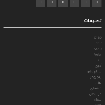
تصنيفات
C180
CRV
S450
Velar
X5
أخرى
بى ام دبليو
رانج روفر
صني
قاشقاي
مرسيدس
نيسان