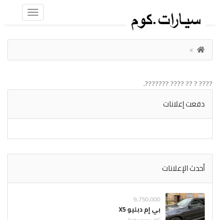
???? ? ?? ???? ???????.
دفعت إعلانات
أحدث الإعلانات
9,750,000
بي إم دبليو X5