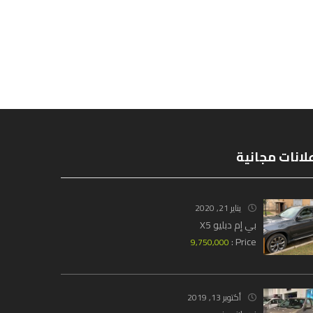
لانات مجانية
يناير 21, 2020
بي إم دبليو X5
Price :
9,750,000
أكتوبر 13, 2019