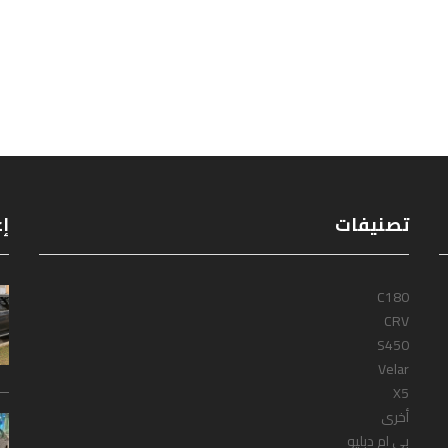
تصنيفات
إع
C180
CRV
S450
Velar
X5
أخرى
بى ام دبليو