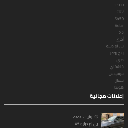
C180
CRV
S450
Velar
X5
أخرى
بى ام دبليو
رانج روفر
صني
قاشقاي
مرسيدس
نيسان
هوندا
إعلانات مجانية
يناير 21, 2020
بي إم دبليو X5