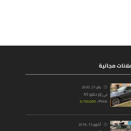
لانات مجانية
يناير 21, 2020
بي إم دبليو X5
Price :
9,750,000
أكتوبر 13, 2019