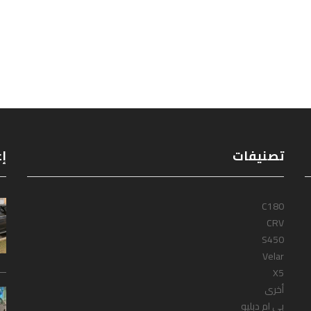
تصنيفات
إع
C180
CRV
S450
Velar
X5
أخرى
بى ام دبليو