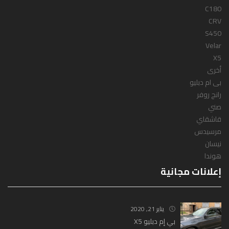
C180
CRV
S450
Velar
X5
أخرى
بى ام دبليو
رانج روفر
صني
قاشقاي
مرسيدس
نيسان
هوندا
إعلانات مجانية
يناير 21, 2020
بي إم دبليو X5