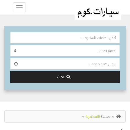
بحث
States
الأسكندرية