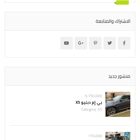
الاشتراك والمتابعة
منشور جديد
9,750,000
بي إم دبليو X5
Category:
X5
170,000