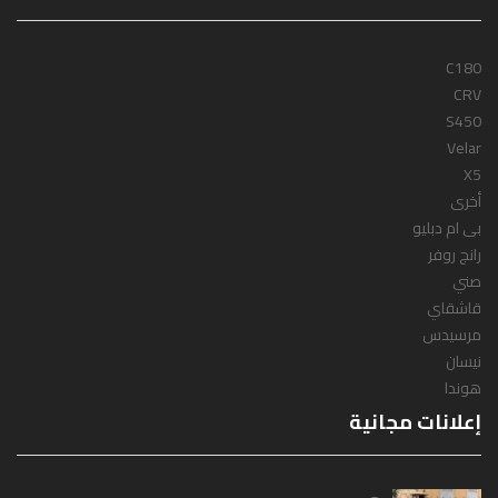
C180
CRV
S450
Velar
X5
أخرى
بى ام دبليو
رانج روفر
صني
قاشقاي
مرسيدس
نيسان
هوندا
إعلانات مجانية