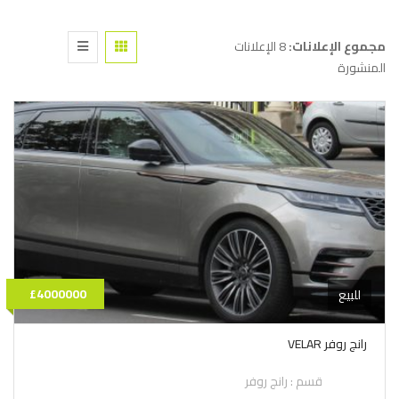
مجموع الإعلانات:
8 الإعلانات
المنشورة
£4000000
للبيع
رانج روفر VELAR
قسم :
رانج روفر